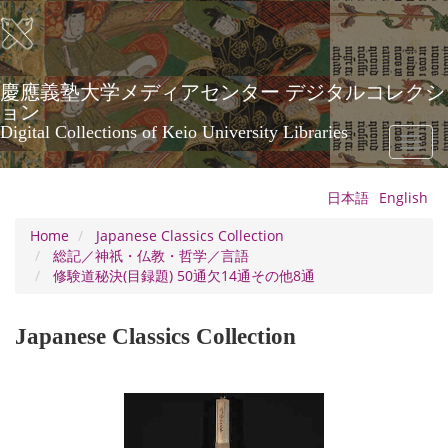
Skip
to
main
content
慶應義塾大学メディアセンター デジタルコレクシ
ョン
Digital Collections of Keio University Libraries
Toggl
naviga
日本語
English
Home
Japanese Classics Collection
総記／神祇・仏教・哲学／言語
修験道秘決(目録題) 50通欠14通その他8通
Japanese Classics Collection