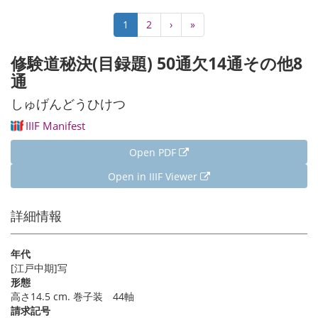
Pagination
Current
1
Page
2
Next
›
Last
»
page
page
page
修験道秘決(目録題) 50通欠14通その他8
通
しゅげんどうひけつ
IIIF Manifest
Open PDF
Open in IIIF Viewer
詳細情報
年代
[江戸中期]写
形態
高さ14.5 cm. 巻子装 44軸
請求記号