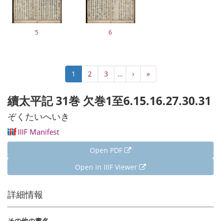
5
6
Pagination
Current
1
Page
2
Page
3
…
Next
›
Last
»
page
page
page
續太平記 31巻 欠巻1至6.15.16.27.30.31
ぞくたいへいき
IIIF Manifest
Open PDF
Open in IIIF Viewer
詳細情報
その他の書名