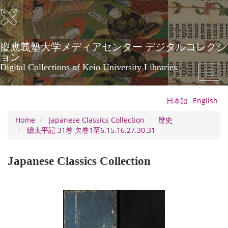
Skip
to
main
content
慶應義塾大学メディアセンター デジタルコレクシ
ョン
Digital Collections of Keio University Libraries
Toggl
naviga
日本語
English
Home
Japanese Classics Collection
歴史
續太平記 31巻 欠巻1至6.15.16.27.30.31
Japanese Classics Collection