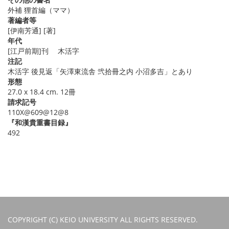
外補 狸首編（ママ）
著編者等
[伊南芳通] [著]
年代
[江戸前期]刊 木活字
注記
木活字 後見返「矢澤東流舎 弐拾冊之内 小沼多吉」とあり
形態
27.0 x 18.4 cm. 12冊
請求記号
110X@609@12@8
『和漢貴重書目録』
492
COPYRIGHT (C) KEIO UNIVERSITY ALL RIGHTS RESERVED.