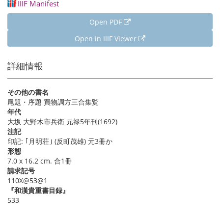
IIIF Manifest
Open PDF
Open in IIIF Viewer
詳細情報
その他の書名
尾題・序題 買物調方三合集覧
年代
大坂 大野木市兵衛 元禄5年刊(1692)
注記
印記: ｢月明荘｣ (反町茂雄) 元3冊か
形態
7.0 x 16.2 cm. 合1冊
請求記号
110X@53@1
『和漢貴重書目録』
533