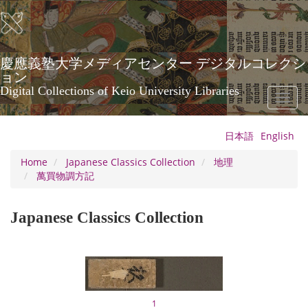
Skip
to
main
content
慶應義塾大学メディアセンター デジタルコレクシ
ョン
Digital Collections of Keio University Libraries
Toggl
naviga
日本語
English
Home
Japanese Classics Collection
地理
萬買物調方記
Japanese Classics Collection
1