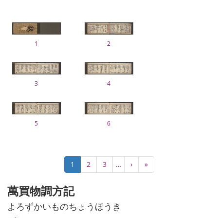
1
2
3
4
5
6
Pagination
Current
1
Page
2
Page
3
…
Next
›
Last
»
page
page
page
萬買物調方記
よろずかいものちょうほうき