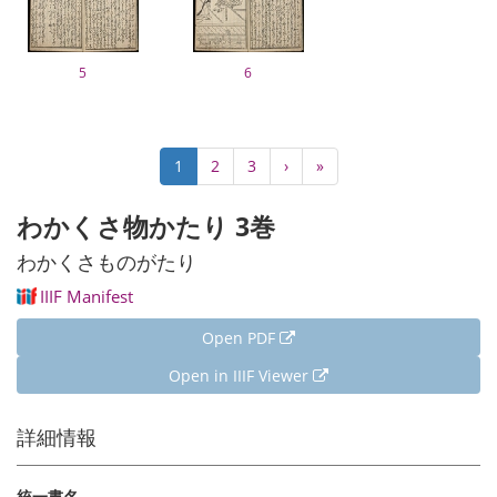
5
6
Pagination
Current
1
Page
2
Page
3
Next
›
Last
»
page
page
page
わかくさ物かたり 3巻
わかくさものがたり
IIIF Manifest
Open PDF
Open in IIIF Viewer
詳細情報
統一書名