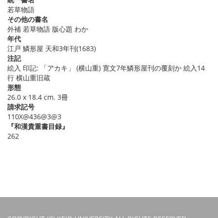
若草物語
その他の書名
外補 若草物語 版心題 わか
年代
江戸 鱗形屋 天和3年刊(1683)
注記
絵入 印記: 「アカキ」 (横山重) 寛文7年鱗形屋刊の覆刻か 絵入14
行 横山重旧蔵
形態
26.0 x 18.4 cm. 3冊
請求記号
110X@436@3@3
『和漢貴重書目録』
262