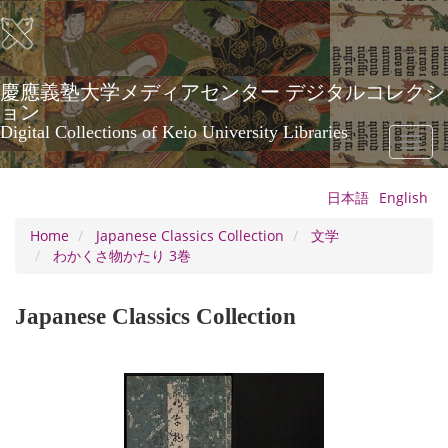
Skip
to
main
content
慶應義塾大学メディアセンター デジタルコレクシ
ョン
Digital Collections of Keio University Libraries
Toggl
naviga
日本語
English
Home
Japanese Classics Collection
文学
わかくさ物かたり 3巻
Japanese Classics Collection