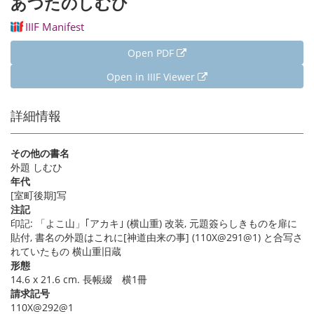
あつたのしむひ
IIIF Manifest
Open PDF
Open in IIIF Viewer
詳細情報
その他の書名
外題 しむひ
年代
[室町後期]写
注記
印記: 「よこ山」｢アカキ｣ (横山重) 改装, 元題簽らしきものを扉に
貼付, 書名の外題はこれに[神道由来の事] (110X@291@1) と合写さ
れていたもの 横山重旧蔵
形態
14.6 x 21.6 cm. 長帳綴 横1冊
請求記号
110X@292@1