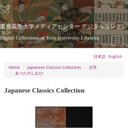
Skip
to
main
content
慶應義塾大学メディアセンター デジタルコレクシ
ョン
Digital Collections of Keio University Libraries
Toggl
naviga
日本語
English
Home
Japanese Classics Collection
文学
あつたのしむひ
Japanese Classics Collection