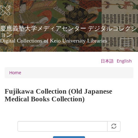
Skip
to
main
content
慶應義塾大学メディアセンター デジタルコレクシ
ョン
Digital Collections of Keio University Libraries
Toggl
naviga
日本語
English
Home
Fujikawa Collection (Old Japanese
Medical Books Collection)