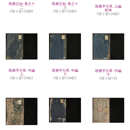
医療正始. 巻之十
医療正始. 巻之十
医療手引草. 上編
二
三
乾坤
F@イ@133@8
F@イ@133@9
F@イ@134@1
医療手引草. 中編
医療手引草. 中編
医療手引草. 中編
上
下
下
F@イ@134@2
F@イ@134@3
F@イ@135