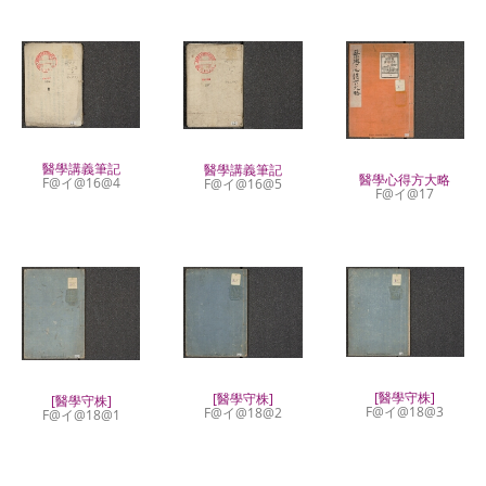
醫學講義筆記
醫學講義筆記
醫學心得方大略
F@イ@16@4
F@イ@16@5
F@イ@17
[醫學守株]
[醫學守株]
[醫學守株]
F@イ@18@3
F@イ@18@2
F@イ@18@1