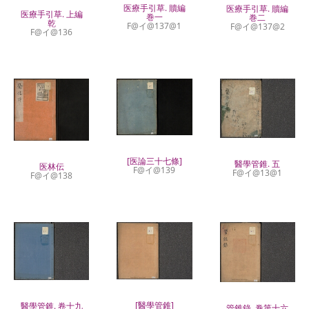
医療手引草. 贖編
医療手引草. 贖編
医療手引草. 上編
巻一
巻二
乾
F@イ@137@1
F@イ@137@2
F@イ@136
[医論三十七條]
醫學管錐. 五
医林伝
F@イ@139
F@イ@13@1
F@イ@138
[醫學管錐]
醫學管錐. 卷十九
管錐錄. 巻第十六