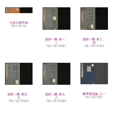
引痘日期手録
F@イ@144
韻府一隅. 巻三、
韻府一隅. 巻一、
四
二
F@イ@145@2
F@イ@145@1
醫學源流論. 上一
韻府一隅. 巻五、
韻府一隅. 巻七、
F@イ@15@1
六
八
F@イ@145@3
F@イ@145@4