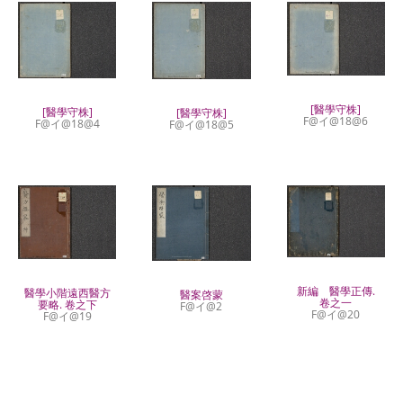
[醫學守株]
[醫學守株]
[醫學守株]
F@イ@18@6
F@イ@18@4
F@イ@18@5
新編 醫學正傳.
醫學小階遠西醫方
醫案啓蒙
卷之一
要略. 卷之下
F@イ@2
F@イ@20
F@イ@19