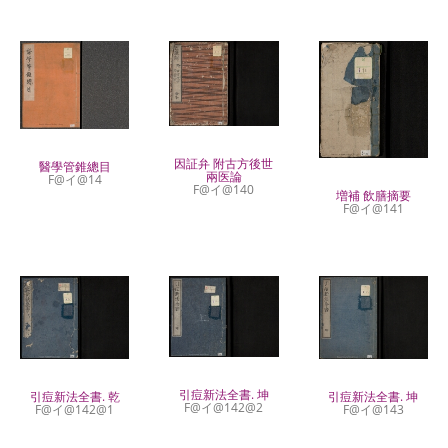
因証弁 附古方後世
醫學管錐總目
兩医論
F@イ@14
F@イ@140
増補 飲膳摘要
F@イ@141
引痘新法全書. 坤
引痘新法全書. 乾
引痘新法全書. 坤
F@イ@142@2
F@イ@142@1
F@イ@143