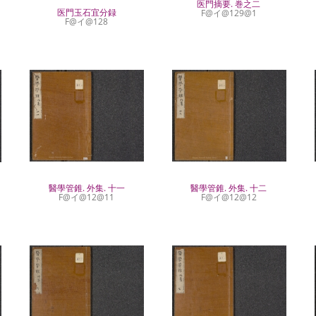
医門摘要. 巻之二
医門玉石宜分録
F@イ@129@1
F@イ@128
醫學管錐. 外集. 十二
醫學管錐. 外集. 十一
F@イ@12@12
F@イ@12@11