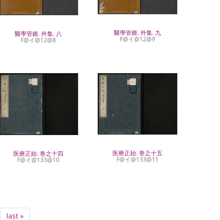
醫學管錐. 外集. 九
醫學管錐. 外集. 八
F@イ@12@9
F@イ@12@8
医療正始. 巻之十五
医療正始. 巻之十四
F@イ@133@11
F@イ@133@10
Last
last »