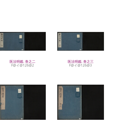
医法明鑑. 巻之二
医法明鑑. 巻之三
F@イ@126@2
F@イ@126@3