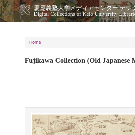
Skip
慶應義塾大学メディアセンター デジ
to
メ
Digital Collections of Keio University Librari
main
イ
content
ン
ナ
ビ
Home
ゲ
ー
Fujikawa Collection (Old Japanese M
シ
ョ
ン