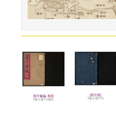
[医方覚]
医方彙編. 巻四
F@イ@115
F@イ@114@5