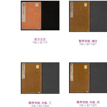
医方古言
醫學管錐. 總目
F@イ@119
F@イ@11@1
醫學管錐. 内集. 四
醫學管錐. 内集. 三
F@イ@11@5
F@イ@11@4