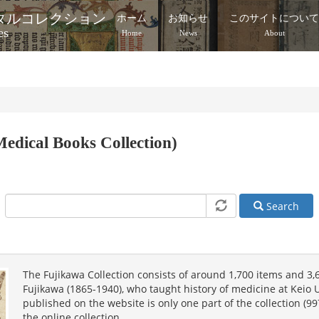
タルコレクション
ホーム
お知らせ
このサイトについ
es
Home
News
About
edical Books Collection)
Search
The Fujikawa Collection consists of around 1,700 items and 3,
Fujikawa (1865-1940), who taught history of medicine at Keio 
published on the website is only one part of the collection (9
the online collection.