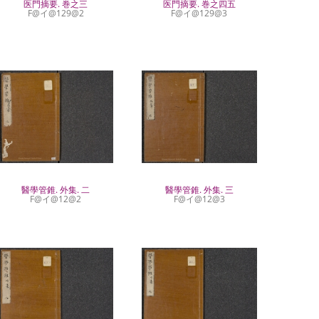
医門摘要. 巻之三
医門摘要. 巻之四五
F@イ@129@2
F@イ@129@3
醫學管錐. 外集. 二
醫學管錐. 外集. 三
F@イ@12@2
F@イ@12@3