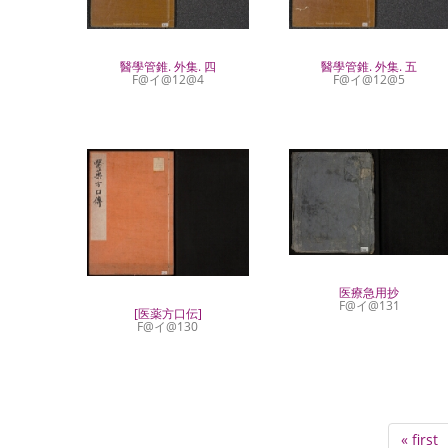
醫學管錐. 外集. 五
醫學管錐. 外集. 四
F@イ@12@5
F@イ@12@4
医療急用抄
F@イ@131
[医薬方口伝]
F@イ@130
Pagination
First
« first