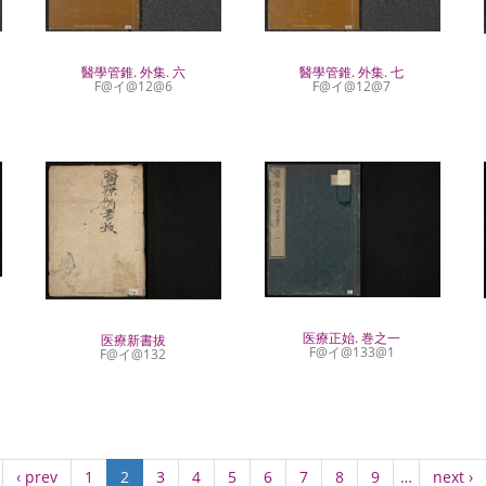
醫學管錐. 外集. 六
醫學管錐. 外集. 七
F@イ@12@6
F@イ@12@7
医療正始. 巻之一
医療新書拔
F@イ@133@1
F@イ@132
Previous
‹ prev
Page
1
Current
2
Page
3
Page
4
Page
5
Page
6
Page
7
Page
8
Page
9
…
Next
next ›