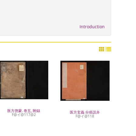
Introduction
医方啓蒙. 巻五, 附録
医方玄義 分俗説弁
F@イ@117@2
F@イ@118