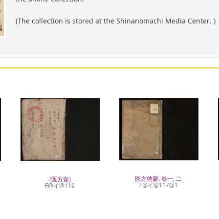
(The collection is stored at the Shinanomachi Media Center. )
医方啓蒙. 巻一, 二
[医方覚]
F@イ@117@1
F@イ@116