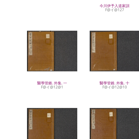
今川伊予入道家訓
F@イ@127
醫學管錐. 外集. 一
醫學管錐. 外集. 十
F@イ@12@1
F@イ@12@10