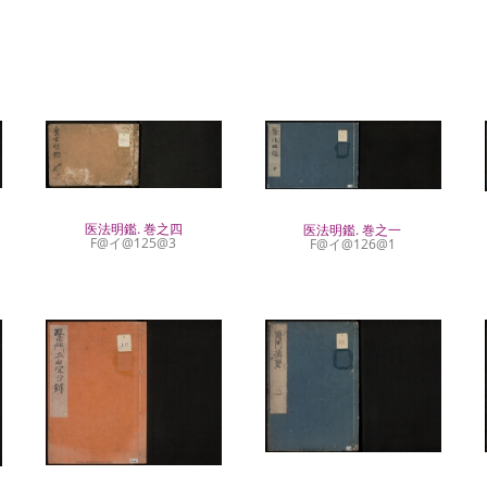
医法明鑑. 巻之四
医法明鑑. 巻之一
F@イ@125@3
F@イ@126@1