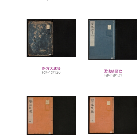
医方大成論
医法摘要歌
F@イ@120
F@イ@121