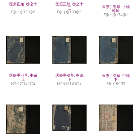
医療正始. 巻之十
医療正始. 巻之十
医療手引草. 上編
二
三
乾坤
F@イ@133@8
F@イ@133@9
F@イ@134@1
医療手引草. 中編
医療手引草. 中編
医療手引草. 中編
上
下
下
F@イ@134@2
F@イ@134@3
F@イ@135