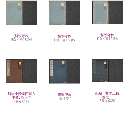
[醫學守株]
[醫學守株]
[醫學守株]
F@イ@18@6
F@イ@18@4
F@イ@18@5
新編 醫學正傳.
醫學小階遠西醫方
醫案啓蒙
卷之一
要略. 卷之下
F@イ@2
F@イ@20
F@イ@19