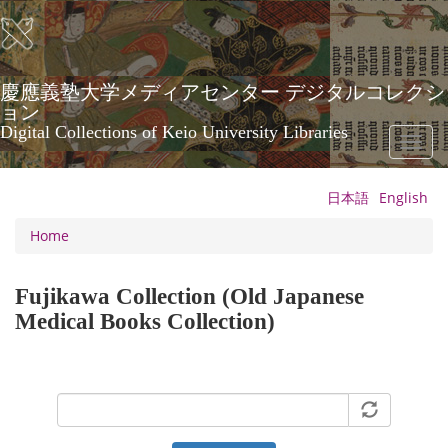
Skip
to
main
content
慶應義塾大学メディアセンター デジタルコレクシ
ョン
Digital Collections of Keio University Libraries
Toggl
naviga
日本語
English
Home
Fujikawa Collection (Old Japanese
Medical Books Collection)