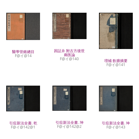
因証弁 附古方後世
醫學管錐總目
兩医論
F@イ@14
F@イ@140
増補 飲膳摘要
F@イ@141
引痘新法全書. 坤
引痘新法全書. 乾
引痘新法全書. 坤
F@イ@142@2
F@イ@142@1
F@イ@143