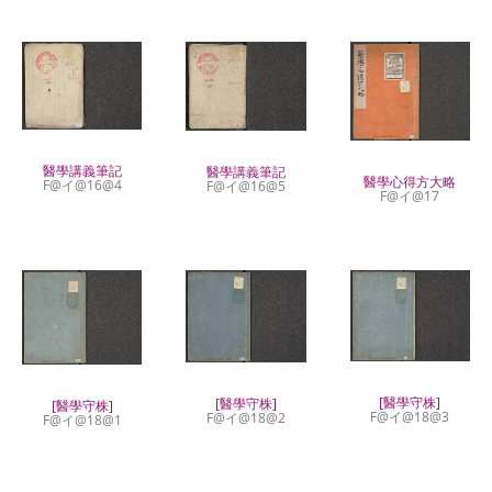
醫學講義筆記
醫學講義筆記
醫學心得方大略
F@イ@16@4
F@イ@16@5
F@イ@17
[醫學守株]
[醫學守株]
[醫學守株]
F@イ@18@3
F@イ@18@2
F@イ@18@1