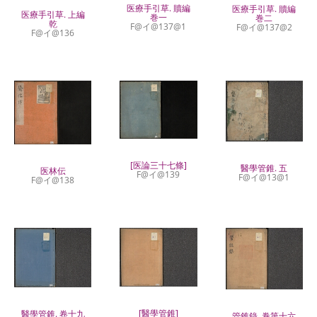
医療手引草. 贖編
医療手引草. 贖編
医療手引草. 上編
巻一
巻二
乾
F@イ@137@1
F@イ@137@2
F@イ@136
[医論三十七條]
醫學管錐. 五
医林伝
F@イ@139
F@イ@13@1
F@イ@138
[醫學管錐]
醫學管錐. 卷十九
管錐錄. 巻第十六