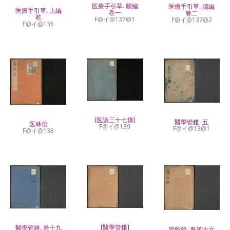
医療手引草. 贖編
医療手引草. 贖編
医療手引草. 上編
巻一
巻二
乾
F@イ@137@1
F@イ@137@2
F@イ@136
[医論三十七條]
醫學管錐. 五
医林伝
F@イ@139
F@イ@13@1
F@イ@138
[醫學管錐]
醫學管錐. 卷十九
管錐錄. 巻第十六