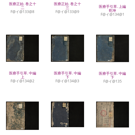
医療正始. 巻之十
医療正始. 巻之十
医療手引草. 上編
二
三
乾坤
F@イ@133@8
F@イ@133@9
F@イ@134@1
医療手引草. 中編
医療手引草. 中編
医療手引草. 中編
上
下
下
F@イ@134@2
F@イ@134@3
F@イ@135