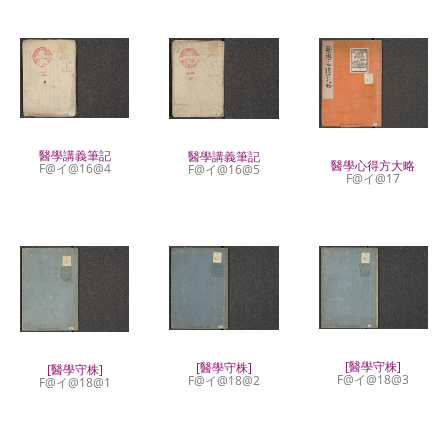
醫學講義筆記
醫學講義筆記
醫學心得方大略
F@イ@16@4
F@イ@16@5
F@イ@17
[醫學守株]
[醫學守株]
[醫學守株]
F@イ@18@3
F@イ@18@2
F@イ@18@1