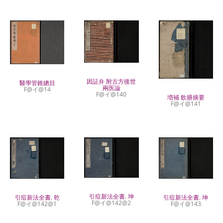
因証弁 附古方後世
醫學管錐總目
兩医論
F@イ@14
F@イ@140
増補 飲膳摘要
F@イ@141
引痘新法全書. 坤
引痘新法全書. 乾
引痘新法全書. 坤
F@イ@142@2
F@イ@142@1
F@イ@143