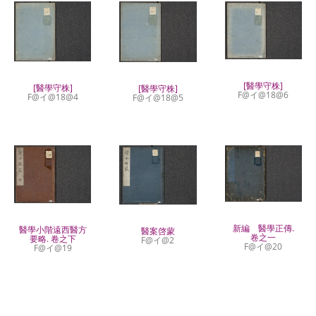
[醫學守株]
[醫學守株]
[醫學守株]
F@イ@18@6
F@イ@18@4
F@イ@18@5
新編 醫學正傳.
醫學小階遠西醫方
醫案啓蒙
卷之一
要略. 卷之下
F@イ@2
F@イ@20
F@イ@19