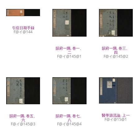
引痘日期手録
F@イ@144
韻府一隅. 巻三、
韻府一隅. 巻一、
四
二
F@イ@145@2
F@イ@145@1
醫學源流論. 上一
韻府一隅. 巻五、
韻府一隅. 巻七、
F@イ@15@1
六
八
F@イ@145@3
F@イ@145@4