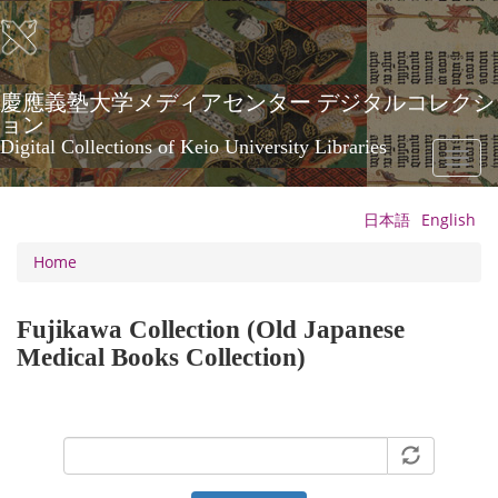
Skip
to
main
content
慶應義塾大学メディアセンター デジタルコレクシ
ョン
Digital Collections of Keio University Libraries
Toggl
naviga
日本語
English
Home
Fujikawa Collection (Old Japanese
Medical Books Collection)