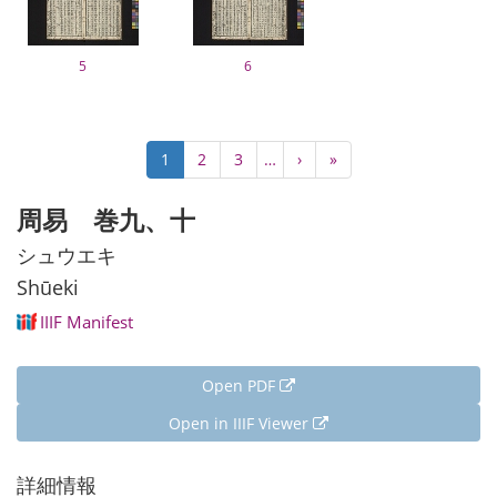
5
6
Pagination
Current
1
Page
2
Page
3
…
Next
›
Last
»
page
page
page
周易 巻九、十
シュウエキ
Shūeki
IIIF Manifest
Open PDF
Open in IIIF Viewer
詳細情報