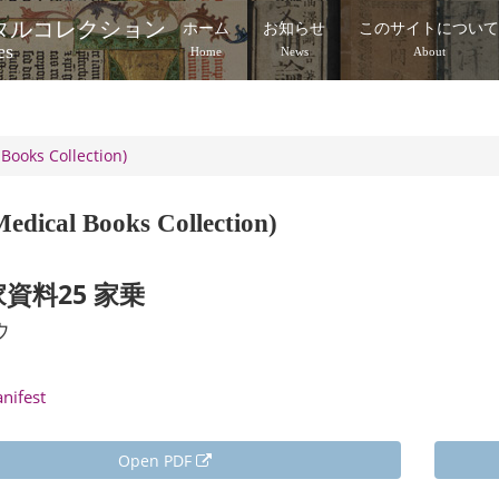
タルコレクション
ホーム
お知らせ
このサイトについ
es
Home
News
About
Books Collection)
edical Books Collection)
資料25 家乗
ウ
anifest
Open PDF