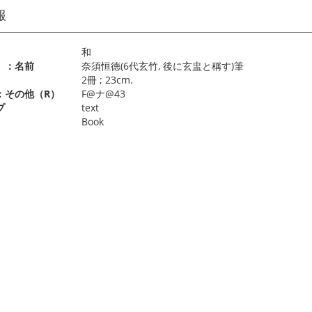
報
和
）：名前
奈須恒徳(6代玄竹, 後に玄盅と稱す)筆
）
2冊 ; 23cm.
：その他（R）
F@ナ@43
プ
text
Book