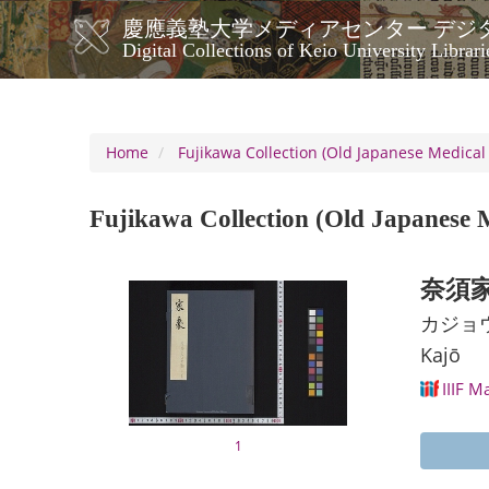
Skip
慶應義塾大学メディアセンター デジ
to
メ
Digital Collections of Keio University Librari
main
イ
content
ン
ナ
ビ
Home
Fujikawa Collection (Old Japanese Medical 
ゲ
ー
Fujikawa Collection (Old Japanese M
シ
ョ
ン
奈須家
カジョ
Kajō
IIIF M
1