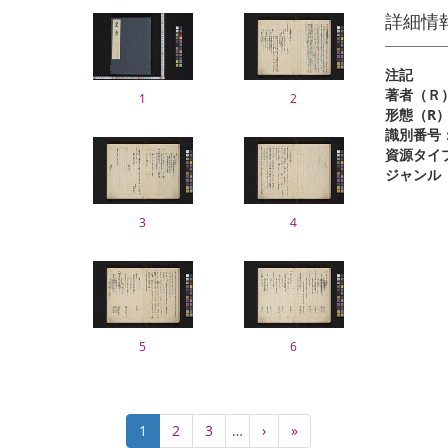
詳細情
注記
著者（Ｒ
1
2
形態（R
識別番号
資源タイ
ジャンル
3
4
5
6
Pagination
Current
1
Page
2
Page
3
…
Next
›
Last
»