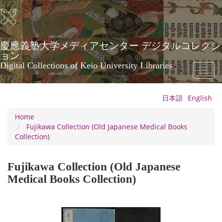
Skip
to
main
content
慶應義塾大学メディアセンター デジタルコレクシ
ョン
Digital Collections of Keio University Libraries
Toggl
naviga
日本語
English
Home
Fujikawa Collection (Old Japanese Medical Books
Collection)
Fujikawa Collection (Old Japanese
Medical Books Collection)