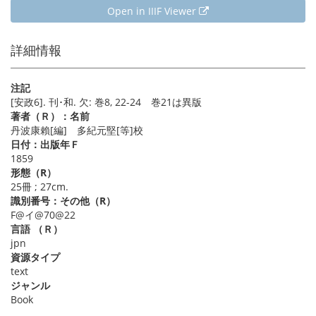
Open in IIIF Viewer
詳細情報
注記
[安政6]. 刊･和. 欠: 巻8, 22-24 巻21は異版
著者（Ｒ）：名前
丹波康賴[編] 多紀元堅[等]校
日付：出版年Ｆ
1859
形態（R）
25冊 ; 27cm.
識別番号：その他（R）
F@イ@70@22
言語 （Ｒ）
jpn
資源タイプ
text
ジャンル
Book