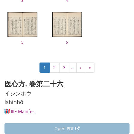
3
4
5
6
Pagination
Current
1
Page
2
Page
3
…
Next
›
Last
»
page
page
page
医心方. 巻第二十六
イシンホウ
Ishinhō
IIIF Manifest
Open PDF