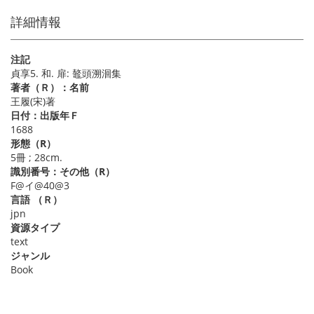
詳細情報
注記
貞享5. 和. 扉: 鼇頭溯洄集
著者（Ｒ）：名前
王履(宋)著
日付：出版年Ｆ
1688
形態（R）
5冊 ; 28cm.
識別番号：その他（R）
F@イ@40@3
言語 （Ｒ）
jpn
資源タイプ
text
ジャンル
Book