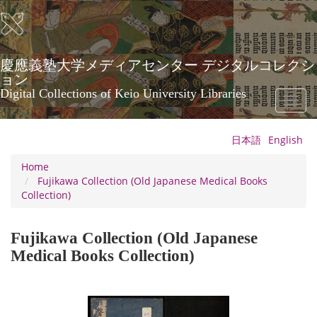
Skip
to
main
content
慶應義塾大学メディアセンター デジタルコレクシ
ョン
Digital Collections of Keio University Libraries
Toggl
naviga
日本語
English
Home
Fujikawa Collection (Old Japanese Medical Books
Collection)
Fujikawa Collection (Old Japanese
Medical Books Collection)