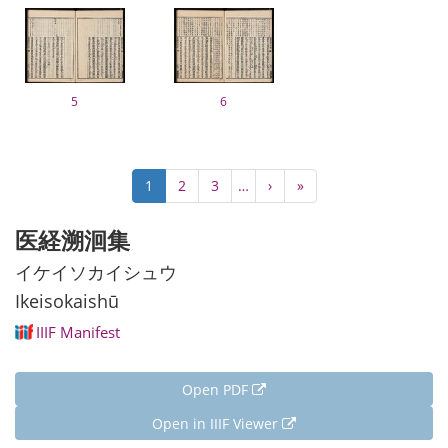
5
6
Pagination
Current
1
Page
2
Page
3
…
Next
›
Last
»
page
page
page
医経溯洄集
イケイソカイシュウ
Ikeisokaishū
IIIF Manifest
Open PDF
Open in IIIF Viewer