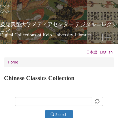
Skip
to
main
content
慶應義塾大学メディアセンター デジタルコレクシ
ョン
Digital Collections of Keio University Libraries
Toggl
naviga
日本語
English
Home
Chinese Classics Collection
Search