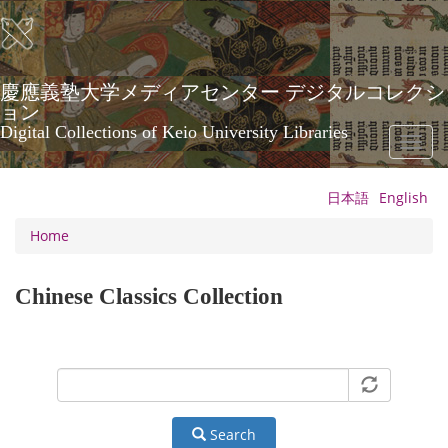
Skip
to
main
content
慶應義塾大学メディアセンター デジタルコレクシ
ョン
Digital Collections of Keio University Libraries
Toggl
naviga
日本語
English
Home
Chinese Classics Collection
Search