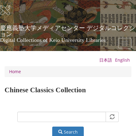
Skip
to
main
content
慶應義塾大学メディアセンター デジタルコレクシ
ョン
Digital Collections of Keio University Libraries
Toggl
naviga
日本語
English
Home
Chinese Classics Collection
Search