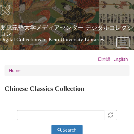
Skip
to
main
content
慶應義塾大学メディアセンター デジタルコレクシ
ョン
Digital Collections of Keio University Libraries
Toggl
naviga
日本語
English
Home
Chinese Classics Collection
Search