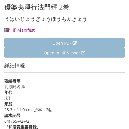
優婆夷淨行法門經 2巻
うばいじょうぎょうほうもんきょう
IIIF Manifest
Open PDF
Open in IIIF Viewer
詳細情報
著編者等
北涼闕名 訳
年代
宋刊
形態
28.3 x 11.0 cm. 折本 2帖
請求記号
64@55@2@2
『和漢貴重書目録』