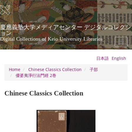
Skip
to
main
content
慶應義塾大学メディアセンター デジタルコレクシ
ョン
Digital Collections of Keio University Libraries
Toggl
naviga
日本語
English
Home
Chinese Classics Collection
子部
優婆夷淨行法門經 2巻
Chinese Classics Collection