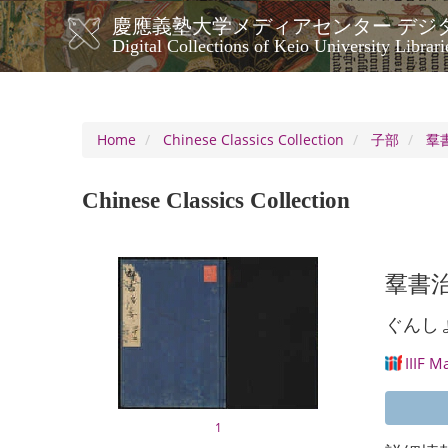
Skip
慶應義塾大学メディアセンター デジ
to
メ
Digital Collections of Keio University Librari
main
イ
content
ン
ナ
ビ
Home
Chinese Classics Collection
子部
羣書
ゲ
ー
Chinese Classics Collection
シ
ョ
ン
羣書治要
ぐんし
IIIF M
1