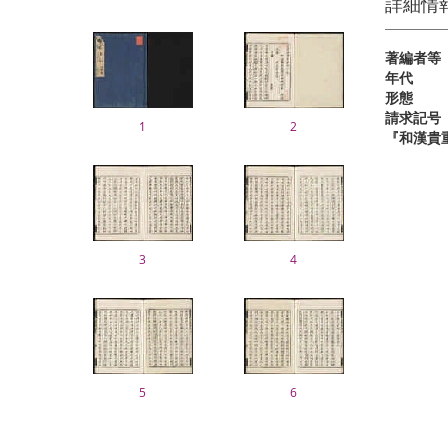
詳細情
著編者等
年代
形態
請求記号
1
2
『和漢貴
3
4
5
6