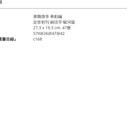
報
唐魏徴等 奉勅編
近世初刊 銅活字 駿河版
27.3 x 19.3 cm. 47冊
57X@26@47@42
重書目録』
c168