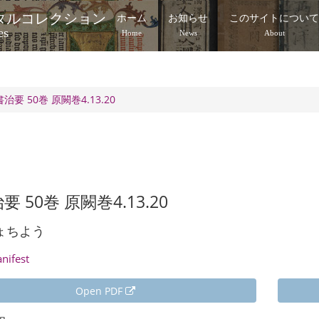
タルコレクション
ホーム
お知らせ
このサイトについ
es
Home
News
About
治要 50巻 原闕巻4.13.20
 50巻 原闕巻4.13.20
ょちよう
anifest
Open PDF