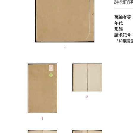
詳細情
著編者等
年代
形態
請求記号
『和漢貴
1
2
1