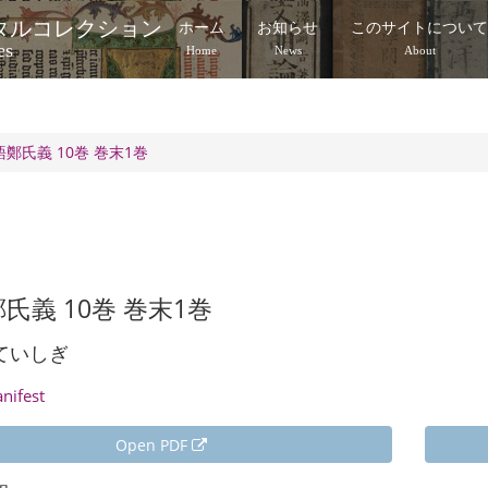
タルコレクション
ホーム
お知らせ
このサイトについ
es
Home
News
About
語鄭氏義 10巻 巻末1巻
氏義 10巻 巻末1巻
ていしぎ
anifest
Open PDF