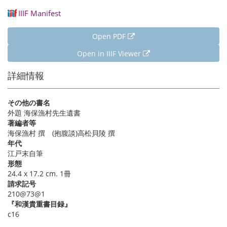
IIIF Manifest
Open PDF
Open in IIIF Viewer
詳細情報
その他の書名
外題 海保漁村先生遺書
著編者等
海保漁村 撰 (抱腹談)高松貝陵 撰
年代
江戸末自筆
形態
24.4 x 17.2 cm. 1冊
請求記号
210@73@1
『和漢貴重書目録』
c16