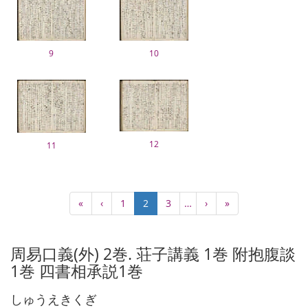
9
10
12
11
Pagination
First
«
Previous
‹
Page
1
Current
2
Page
3
…
Next
›
Last
»
page
page
page
page
page
周易口義(外) 2巻. 荘子講義 1巻 附抱腹談
1巻 四書相承説1巻
しゅうえきくぎ