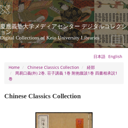
Skip
to
main
content
慶應義塾大学メディアセンター デジタルコレクシ
ョン
Digital Collections of Keio University Libraries
Toggl
naviga
日本語
English
Home
Chinese Classics Collection
経部
周易口義(外) 2巻. 荘子講義 1巻 附抱腹談1巻 四書相承説1
巻
Chinese Classics Collection