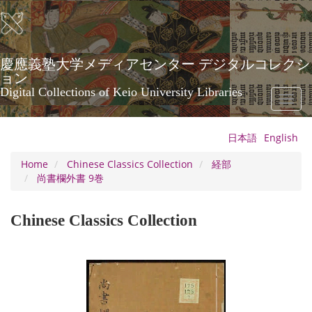
Skip
to
main
content
慶應義塾大学メディアセンター デジタルコレクシ
ョン
Digital Collections of Keio University Libraries
Toggl
naviga
日本語
English
Home
Chinese Classics Collection
経部
尚書欄外書 9巻
Chinese Classics Collection