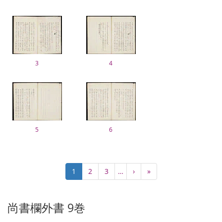
3
4
5
6
Pagination
Current
1
Page
2
Page
3
…
Next
›
Last
»
page
page
page
尚書欄外書 9巻