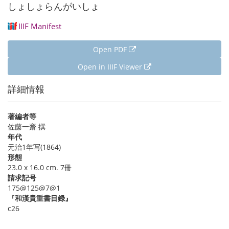
しょしょらんがいしょ
IIIF Manifest
Open PDF
Open in IIIF Viewer
詳細情報
著編者等
佐藤一齋 撰
年代
元治1年写(1864)
形態
23.0 x 16.0 cm. 7冊
請求記号
175@125@7@1
『和漢貴重書目録』
c26