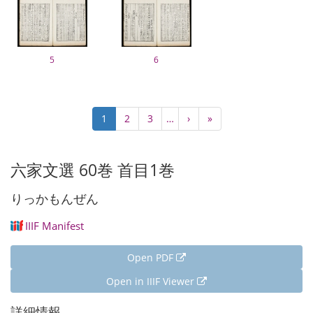
5
6
Pagination
Current
1
Page
2
Page
3
…
Next
›
Last
»
page
page
page
六家文選 60巻 首目1巻
りっかもんぜん
IIIF Manifest
Open PDF
Open in IIIF Viewer
詳細情報