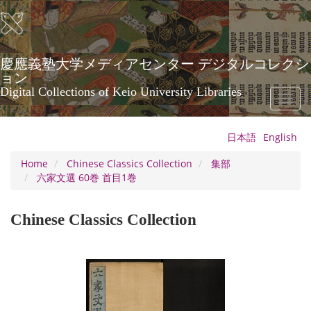
Skip
to
main
content
慶應義塾大学メディアセンター デジタルコレクシ
ョン
Digital Collections of Keio University Libraries
Toggl
naviga
日本語
English
Home
Chinese Classics Collection
集部
六家文選 60巻 首目1巻
Chinese Classics Collection