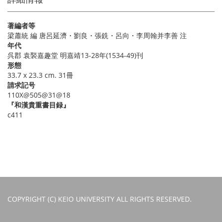
著編者等
梁蕭統 編 唐呂延濟・劉良・張銑・呂向・李周翰并李善 注
年代
呉郡 袁褧嘉趣堂 明嘉靖13-28年(1534-49)刊
形態
33.7 x 23.3 cm. 31冊
請求記号
110X@505@31@18
『和漢貴重書目録』
c411
COPYRIGHT (C) KEIO UNIVERSITY ALL RIGHTS RESERVED.