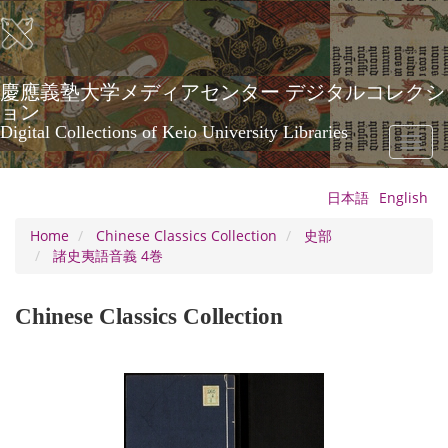
Skip
to
main
content
慶應義塾大学メディアセンター デジタルコレクシ
ョン
Digital Collections of Keio University Libraries
Toggl
naviga
日本語
English
Home
Chinese Classics Collection
史部
諸史夷語音義 4巻
Chinese Classics Collection