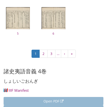
5
6
Pagination
Current
1
Page
2
Page
3
…
Next
›
Last
»
page
page
page
諸史夷語音義 4巻
しょしいごおんぎ
IIIF Manifest
Open PDF