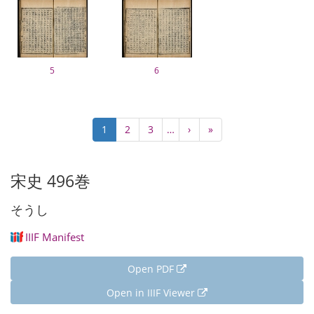
5
6
Pagination
Current
1
Page
2
Page
3
…
Next
›
Last
»
page
page
page
宋史 496巻
そうし
IIIF Manifest
Open PDF
Open in IIIF Viewer