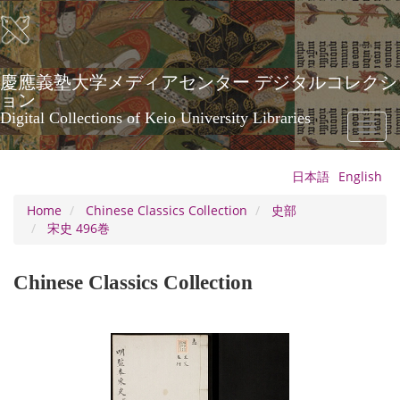
Skip
to
main
content
慶應義塾大学メディアセンター デジタルコレクシ
ョン
Digital Collections of Keio University Libraries
Toggl
naviga
日本語
English
Home
Chinese Classics Collection
史部
宋史 496巻
Chinese Classics Collection