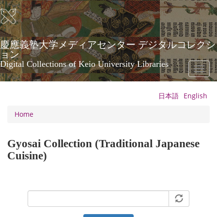
Skip
to
main
content
慶應義塾大学メディアセンター デジタルコレクシ
ョン
Digital Collections of Keio University Libraries
Toggl
naviga
日本語
English
Home
Gyosai Collection (Traditional Japanese
Cuisine)