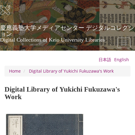
Skip
to
main
content
慶應義塾大学メディアセンター デジタルコレクシ
ョン
Digital Collections of Keio University Libraries
Toggl
naviga
日本語
English
Home
Digital Library of Yukichi Fukuzawa's Work
Digital Library of Yukichi Fukuzawa's
Work