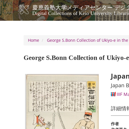
Skip
慶應義塾大学メディアセンター デジ
to
メ
Digital Collections of Keio University Librari
main
イ
content
ン
ナ
ビ
Home
George S.Bonn Collection of Ukiyo-e in the
ゲ
ー
George S.Bonn Collection of Ukiyo-e 
シ
ョ
ン
Japan
Japan B
IIIF M
詳細情
作者