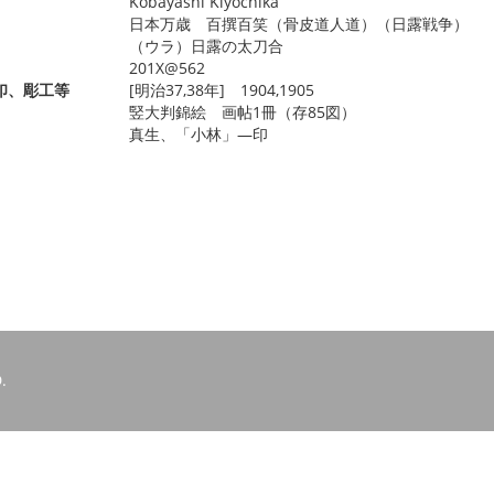
Kobayashi Kiyochika
日本万歳 百撰百笑（骨皮道人道）（日露戦争）
（ウラ）日露の太刀合
201X@562
印、彫工等
[明治37,38年] 1904,1905
竪大判錦絵 画帖1冊（存85図）
真生、「小林」―印
.