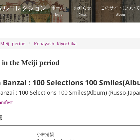
タルコレクション
ホーム
お知らせ
このサイトについ
es
Home
News
About
 Meiji period
Kobayashi Kiyochika
in the Meiji period
 Banzai : 100 Selections 100 Smiles(Al
anzai : 100 Selections 100 Smiles(Album) (Russo-Jap
anifest
報
小林清親