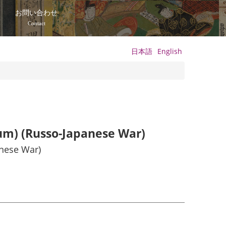
て
お問い合わせ
Contact
日本語
English
bum) (Russo-Japanese War)
anese War)