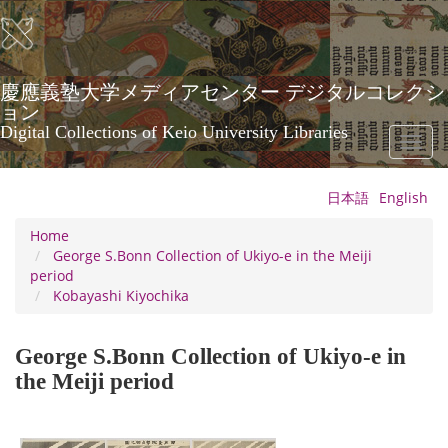
Skip
to
main
content
慶應義塾大学メディアセンター デジタルコレクシ
ョン
Digital Collections of Keio University Libraries
Toggl
naviga
日本語
English
Home
George S.Bonn Collection of Ukiyo-e in the Meiji
period
Kobayashi Kiyochika
George S.Bonn Collection of Ukiyo-e in
the Meiji period