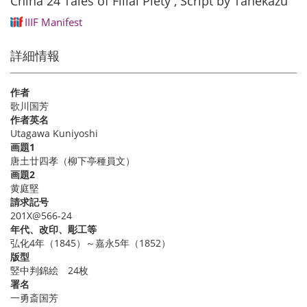
China 24 Tales of Filial Piety , Script by Tanekazu
IIIF Manifest
詳細情報
作者
歌川国芳
作者英名
Utagawa Kuniyoshi
画題1
唐土廿四孝（柳下亭種員文）
画題2
黄庭堅
請求記号
201X@566-24
年代、改印、彫工等
弘化4年（1845）～嘉永5年（1852）
版型
竪中判錦絵 24枚
署名
一勇斎国芳