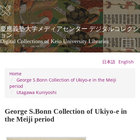
Skip
to
main
content
慶應義塾大学メディアセンター デジタルコレクシ
ョン
Digital Collections of Keio University Libraries
Toggl
naviga
日本語
English
Home
George S.Bonn Collection of Ukiyo-e in the Meiji
period
Utagawa Kuniyoshi
George S.Bonn Collection of Ukiyo-e in
the Meiji period