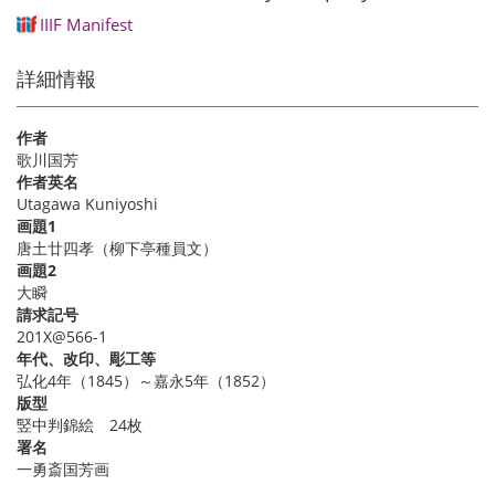
IIIF Manifest
詳細情報
作者
歌川国芳
作者英名
Utagawa Kuniyoshi
画題1
唐土廿四孝（柳下亭種員文）
画題2
大瞬
請求記号
201X@566-1
年代、改印、彫工等
弘化4年（1845）～嘉永5年（1852）
版型
竪中判錦絵 24枚
署名
一勇斎国芳画