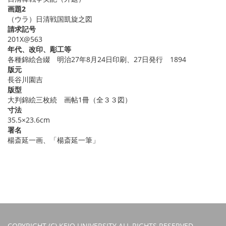
画題2
（ウラ）日清戦国凱旋之図
請求記号
201X@563
年代、改印、彫工等
各種錦絵合綴 明治27年8月24日印刷、27日発行 1894
版元
長谷川園吉
版型
大判錦絵三枚続 画帖1冊（全３３図）
寸法
35.5×23.6cm
署名
楊斎延一画、「楊斎延一筆」
COPYRIGHT (C) KEIO UNIVERSITY ALL RIGHTS RESERVED.