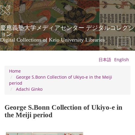
Skip
to
main
content
慶應義塾大学メディアセンター デジタルコレクシ
ョン
Digital Collections of Keio University Libraries
Toggl
naviga
日本語
English
Home
George S.Bonn Collection of Ukiyo-e in the Meiji
period
Adachi Ginko
George S.Bonn Collection of Ukiyo-e in
the Meiji period