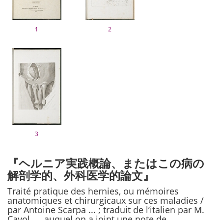
1
2
3
『ヘルニア実践概論、またはこの病の
解剖学的、外科医学的論文』
Traité pratique des hernies, ou mémoires
anatomiques et chirurgicaux sur ces maladies /
par Antoine Scarpa ... ; traduit de l’italien par M.
Cayol, ... auquel on a joint une note de ...