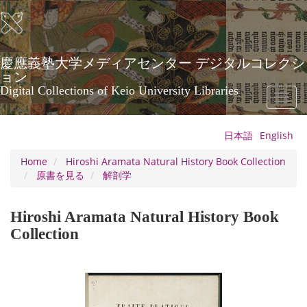
Skip
to
main
content
慶應義塾大学メディアセンター デジタルコレクシ
ョン
Digital Collections of Keio University Libraries
Toggl
naviga
日本語
English
Home
Hiroshi Aramata Natural History Book Collection
原書を見る
解剖学
Hiroshi Aramata Natural History Book
Collection